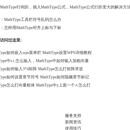
MathType行间距
，
插入MathType公式
，
MathType公式行距变大的解决方
：
MathType工具栏符号乱码怎么办
：
怎样用MathType对齐上标与下标
访问过这里:
hType如何嵌入wps菜单栏 MathType设置WPS详细教程
hType中s.t.怎么输入，MathType中如何输入加粗向量
hType如何输入3*4矩阵 MathType怎么打矩阵求逆
hType如何设置章节符号 MathType如何隐藏章节标记
hType怎么打向量粗体 MathType中y上面一个∧怎么打
服务支持
新闻资讯
使用技巧