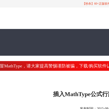
【秒杀】60+正版
athType，请大家提高警惕谨防被骗，下载/购买软件认准 www
插入MathType公
发布时间：2015-08-13