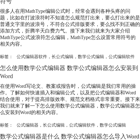
符号
很多人在用MathType编辑公式时，经常会遇到各种头疼的问
题，比如在打波浪符时不知道怎么规范打出来，要么打出来的是
普通文字里的波浪号，不符合公式排版要求，要么找不到正确的
添加方式，折腾半天白费力气。接下来我们就来为大家介绍
MathType公式波浪符怎么编辑，MathType怎么设置常用符号的
相关内容。
标签：
公式编辑器软件
，
长公式编辑
，
数学公式编辑
，
公式编辑软件
怎么使用
数学公式编辑
器
数学公式编辑
器怎么安装到
Word
在使用Word写论文、教案或报告时，公式编辑是我们常用的操
作。了解如何快速插入和编辑公式，以及把公式编辑器和Word
结合使用，对于提高排版效率、规范文档格式非常重要。接下来
我们就来了解一下怎么使用
数学公式编辑
器，
数学公式编辑
器怎
么安装到Word的相关内容。
标签：
公式编辑器
，
长公式编辑
，
公式编辑软件
，
数学公式编辑
数学公式编辑
器是什么
数学公式编辑
器怎么导入Word