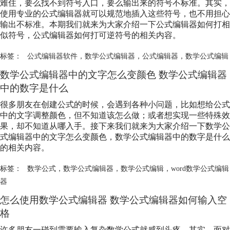
难住，要么找不到符号入口，要么输出来的符号不标准。其实，
使用专业的公式编辑器就可以规范地插入这些符号，也不用担心
输出不标准。本期我们就来为大家介绍一下公式编辑器如何打相
似符号，公式编辑器如何打可逆符号的相关内容。
标签：
公式编辑器软件
，
数学公式编辑器
，
公式编辑器
，
数学公式编辑
数学公式编辑
器中的文字怎么变颜色
数学公式编辑
器
中的数字是什么
很多朋友在创建公式的时候，会遇到各种小问题，比如想给公式
中的文字调整颜色，但不知道该怎么做；或者想实现一些特殊效
果，却不知道从哪入手。接下来我们就来为大家介绍一下
数学公
式编辑
器中的文字怎么变颜色，
数学公式编辑
器中的数字是什么
的相关内容。
标签：
数学公式
，
数学公式编辑器
，
数学公式编辑
，
word数学公式编辑
器
怎么使用
数学公式编辑
器
数学公式编辑
器如何输入空
格
许多朋友一碰到需要输入复杂数学公式就感到头疼，其实，面对