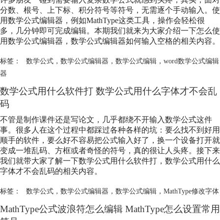
分数、根号、上下标、积分符号等符号，无需逐个手动输入。使
用
数学公式编辑
器，例如MathType这类工具，操作会轻松很
多，几分钟即可完成编辑。本期我们就来为大家介绍一下怎么使
用
数学公式编辑
器，
数学公式编辑
器如何输入空格的相关内容。
标签：
数学公式
，
数学公式编辑器
，
数学公式编辑
，
word数学公式编辑
器
数学公式用什么软件打 数学公式用什么字体才不会乱
码
不管是制作课件还是写论文，几乎都绕不开输入数学公式这件
事。很多人在这个过程中都踩过各种各样的坑：要么找不到好用
顺手的软件，要么好不容易把公式输入好了，换一个设备打开就
变成一堆乱码、方框或者奇怪的符号，真的很让人头疼。接下来
我们就带大家了解一下数学公式用什么软件打，数学公式用什么
字体才不会乱码的相关内容。
标签：
数学公式
，
数学公式编辑器
，
数学公式编辑
，
MathType修改字体
MathType公式波浪符怎么编辑 MathType怎么设置常用