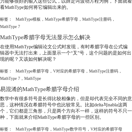
力能够很好的输入这些公式，以薛定谔波动方程为例，下面就看
看MathType如何将它编辑出来的。
标签：
MathType模板
，
MathType希腊字母
，
MathType注册码
，
MathType 7
MathType希腊字母
无法显示怎么解决
在使用MathType编辑论文公式时发现，有时希腊字母在公式编
辑器中无法打出来，上面显示一个“叉”号，这个问题的是如何出
现的呢？又该如何解决呢？
标签：
MathType希腊字母
，
V对应的希腊字母
，
MathType注册码
，
MathType 7
，
MathType
易混淆的
MathType希腊字母
介绍
数学中有很多符号是长得比较相像的，但是却代表完全不同的意
思，这种情况在希腊符号中也比较常见。比如delta与nabla这两
个，它们都是三角形，只是两个方向不一样，这样的符号不只一
种，下面就来介绍
MathType希腊字母
的一些区别。
标签：
MathType希腊字母
，
MathType数学符号
，
V对应的希腊字母