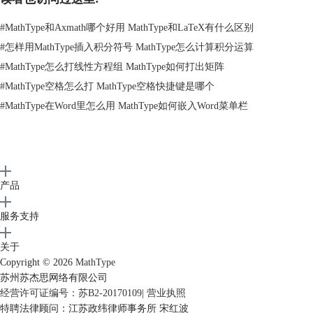
#
MathType和Axmath哪个好用 MathType和LaTeX有什么区别
#
怎样用MathType插入积分符号 MathType怎么计算积分运算
选择“编辑”——“插入符号”
2.在“插入符号”对话框中，将“查看”设置为“字体”——“Symbol”，范围
#
MathType怎么打线性方程组 MathType如何打出矩阵
是“所有已知字符”，在符号面板中选择“除号”，点击“插入”——“关闭”即
#
MathType空格怎么打 MathType空格快捷键是哪个
可。
#
MathType在Word里怎么用 MathType如何嵌入Word菜单栏
产品
服务支持
关于
Copyright © 2026
MathType
苏州苏杰思网络有限公司
经营许可证编号：苏B2-20170109
|
营业执照
特聘法律顾问：江苏政纬律师事务所 宋红波