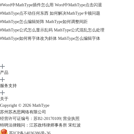
步骤三 按照上面步骤，即可打出左半边大括号。如果要打分段函数，下
#
Word中MathType插件怎么用 Word中MathType点击闪退
面要用到矩阵模版，这里就不再详讲。
#
MathType点不动任何东西 如何解决MathType卡顿问题
二、编辑右半边大括号
#
MathType怎么编辑矩阵 MathType如何调整间距
步骤一 和上面操作一样，在MathType工具栏选择分隔符模版，单击会弹
出下拉框，在里面选择右大括号模版，如下图所示。
#
MathType公式怎么显示乱码 MathType公式混乱怎么处理
#
MathType如何将字体改为斜体 MathType怎么编辑字体
产品
服务支持
关于
Copyright © 2026
MathType
苏州苏杰思网络有限公司
经营许可证编号：苏B2-20170109
|
营业执照
图3：选择右大括号模版
特聘法律顾问：江苏政纬律师事务所 宋红波
步骤二 单击一下右大括号模板，即可打出右半边大括号。一般右半边大
苏ICP备14036386号-36