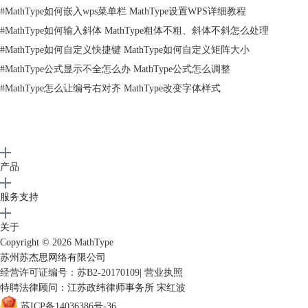
这是直接利用MathType杂项符号模板中的符号来编辑的，也是一个比较
#
MathType如何嵌入wps菜单栏 MathType设置WPS详细教程
方便的方法。当然这个方法也可以采用MathType插入符号的方法来编
#
MathType如何输入斜体 MathType粗体不粗、斜体不斜怎么处理
辑，将“查看”选择为描述，拉动符号面板的滚动条，找到这个符号就可以
#
MathType如何自定义快捷键 MathType如何自定义矩阵大小
了。但是已经能够直接从MathType模板中编辑出这个符号，再多此一举
地来插入符号就有些没必要了。
#
MathType公式显示不全怎么办 MathType公式怎么调整
#
MathType怎么让编号右对齐 MathType改变字体样式
产品
服务支持
关于
Copyright © 2026
MathType
苏州苏杰思网络有限公司
经营许可证编号：苏B2-20170109
|
营业执照
特聘法律顾问：江苏政纬律师事务所 宋红波
苏ICP备14036386号-36