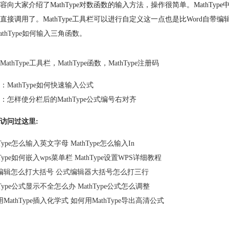
容向大家介绍了MathType对数函数的输入方法，操作很简单。MathT
直接调用了。MathType工具栏可以进行自定义这一点也是比Word自带编
athType如何输入三角函数
。
MathType工具栏
，
MathType函数
，
MathType注册码
：
MathType如何快速输入公式
：
怎样使分栏后的MathType公式编号右对齐
访问过这里:
hType怎么输入英文字母 MathType怎么输入In
hType如何嵌入wps菜单栏 MathType设置WPS详细教程
编辑怎么打大括号 公式编辑器大括号怎么打三行
hType公式显示不全怎么办 MathType公式怎么调整
MathType插入化学式 如何用MathType导出高清公式