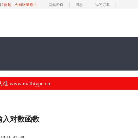
软件1折起，今日限量抢！
网站协议
消息
我的订单
.mathtype.cn
何输入对数函数
 11: 43: 48