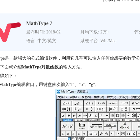
MathType 7
发布时间: 2018/02
月均下载: 2万+
评分
语言: 中文/英文
系统平台: Win/Mac
hType是一款强大的公式编辑软件，利用它几乎可以输入任何你想要的数
下面就介绍
MathType对数函数
的输入方法。
骤如下：
MathType编辑窗口，用键盘依次输入“l”、“o”、“g”。