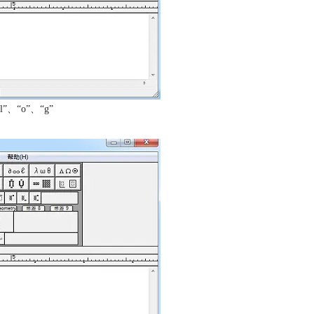
、“o”、“g”