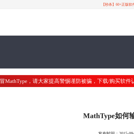
【秒杀】60+正版
athType，请大家提高警惕谨防被骗，下载/购买软件认准 www
MathType如
发布时间：2015-09-18