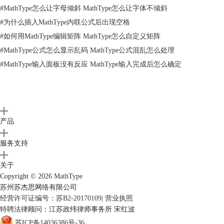
#
MathType怎么让字母倾斜 MathType怎么让字体不倾斜
比较方便直接。
#
为什么插入MathType内联公式后出现空格
#
如何用MathType编辑矩阵 MathType怎么自定义矩阵
#
MathType公式怎么显示乱码 MathType公式混乱怎么处理
#
MathType输入面板没有反应 MathType输入完成后怎么确定
产品
服务支持
关于
Copyright © 2026
MathType
在分子分经母中输入偏导符号
苏州苏杰思网络有限公司
4.因为是二次偏导，必须要表现出2，因此需要使用上标模板，在偏导符
经营许可证编号：苏B2-20170109
|
营业执照
号上面添加上标2，在模板中选择“上标和下标”模板中的“上标”模板，在
特聘法律顾问：江苏政纬律师事务所 宋红波
虚框中输入2。将光标跳出上标后继续输入就可以了。
苏ICP备14036386号-36