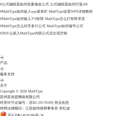
#
公式编辑器如何批量修改公式 公式编辑器如何打弧AB
#
MathType如何嵌入wps菜单栏 MathType设置WPS详细教程
#
MathType如何输入3*4矩阵 MathType怎么打矩阵求逆
#
MathType怎么对齐多行公式 MathType如何编号公式
#
为什么插入MathType内联公式后出现空格
产品
服务支持
使用MathType插入符号命令
关于
3.在弹出的“插入符号”对话框中，选择“查看”为“描述”，然后在下面的符
Copyright © 2026
MathType
号面板中将滚动条拉到底，点击反弧符号后插入。事实上这个符号是竖着
苏州苏杰思网络有限公司
经营许可证编号：苏B2-20170109
|
营业执照
圆括号的下半部分。
特聘法律顾问：江苏政纬律师事务所 宋红波
苏ICP备14036386号-36