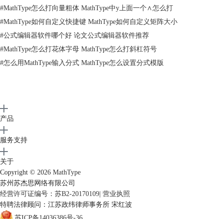
序根据自己的习惯来选择就可以了。
#
MathType怎么打向量粗体 MathType中y上面一个∧怎么打
以上内容向大家介绍了MathType公式加框的编辑方法，其实操作步骤非
#
MathType如何自定义快捷键 MathType如何自定义矩阵大小
常简单，新用户们操作起来也没什么问题，只需要将模板进行应用就可以
#
公式编辑器软件哪个好 论文公式编辑器软件推荐
了，没有复杂的操作。在使用MathType编辑公式的时候，很多时候需要
#
MathType怎么打花体字母 MathType怎么打斜杠符号
对模板进行熟悉，只有熟悉了有哪些模板后还能对它们进行熟练得应用，
#
怎么用MathType输入分式 MathType怎么设置分式模版
尤其是需要对MathType模板组合应用的时候，就更需要一定的技巧了，
如果想要了解更多MathType使用技巧，比如MathType波浪线的编辑方
法，可以参考教程：
MathType公式波浪线怎么编辑
。
产品
服务支持
关于
Copyright © 2026
MathType
苏州苏杰思网络有限公司
经营许可证编号：苏B2-20170109
|
营业执照
特聘法律顾问：江苏政纬律师事务所 宋红波
苏ICP备14036386号-36