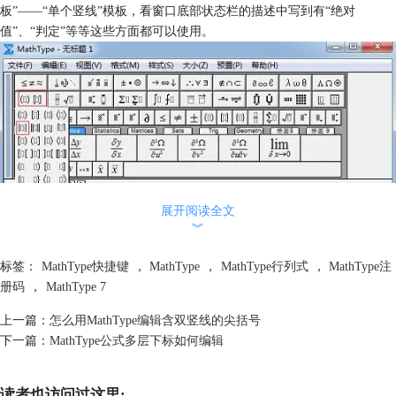
板”——“单个竖线”模板，看窗口底部状态栏的描述中写到有“绝对
值”、“判定”等等这些方面都可以使用。
展开阅读全文
︾
标签：
MathType快捷键
，
MathType
，
MathType行列式
，
MathType注
册码
，
MathType 7
上一篇：
怎么用MathType编辑含双竖线的尖括号
下一篇：
MathType公式多层下标如何编辑
使用“分隔符模板”——“单个竖线”模板
3.将光标放到输入框中，然后用鼠标点击MathType的“矩阵模板”，然后在
读者也访问过这里: