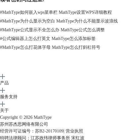
#
MathType如何嵌入wps菜单栏 MathType设置WPS详细教程
#
MathType为什么显示为空白 MathType为什么不能显示波浪线
#
MathType公式显示不全怎么办 MathType公式怎么调整
#
公式编辑器上怎么打英文 MathType怎么添加标签
#
MathType怎么打花体字母 MathType怎么打斜杠符号
产品
服务支持
在模板的输入框中输入相应的文字
提示：在给非对称箭头添加文字说明时，不要使用箭头符号模板中非对称
关于
箭头，如果使用这里面的模板，就将将不能对这个符号添加文字说明。只
Copyright © 2026
MathType
需要直接使用“标签的箭头模板”里面的模板符号就可以了，这个模板直接
苏州苏杰思网络有限公司
就是箭头带有输入框的，这样就可以在箭头的输入框中添加文字了。
经营许可证编号：苏B2-20170109
|
营业执照
以上内容向大家介绍了MathType非对称箭头添加文字的操作方法，这个
特聘法律顾问：江苏政纬律师事务所 宋红波