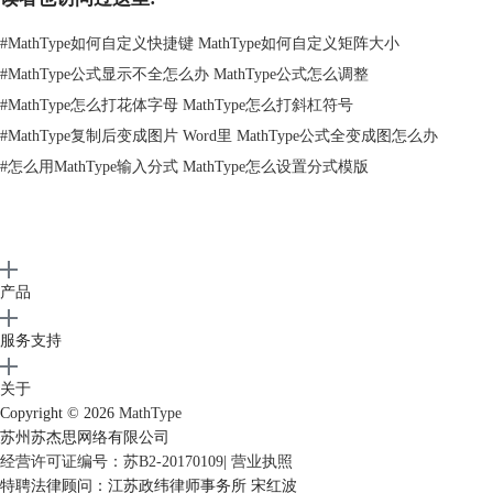
选择“分隔符模板”——“开放的括号”模板
3.使用空心括号模板后，在括号中的虚框中输入相应的公式就可以了，如
#
MathType如何自定义快捷键 MathType如何自定义矩阵大小
果是多层，则直接多次使用。
#
MathType公式显示不全怎么办 MathType公式怎么调整
方法二：分步输入空心方括号。
#
MathType怎么打花体字母 MathType怎么打斜杠符号
1.选择模板中的“运算符符号”模板，在所列出的模板先点击使用“左空心
#
MathType复制后变成图片 Word里 MathType公式全变成图怎么办
方括号”，然后输入相应的公式。
#
怎么用MathType输入分式 MathType怎么设置分式模版
产品
服务支持
关于
Copyright © 2026
MathType
苏州苏杰思网络有限公司
经营许可证编号：苏B2-20170109
|
营业执照
特聘法律顾问：江苏政纬律师事务所 宋红波