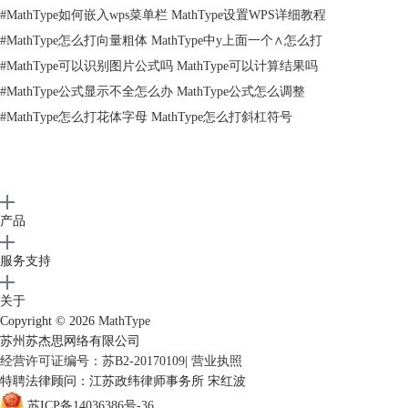
#
MathType如何嵌入wps菜单栏 MathType设置WPS详细教程
点击MathType菜单中的“样式”——“定义”命令
3.随后会弹出一个“定义样式”对话框，在这个对话框中，将“向量和矩
#
MathType怎么打向量粗体 MathType中y上面一个∧怎么打
阵”这一项后面的粗体勾选上，最后“确定”。
#
MathType可以识别图片公式吗 MathType可以计算结果吗
#
MathType公式显示不全怎么办 MathType公式怎么调整
#
MathType怎么打花体字母 MathType怎么打斜杠符号
产品
服务支持
关于
Copyright © 2026
MathType
苏州苏杰思网络有限公司
经营许可证编号：苏B2-20170109
|
营业执照
特聘法律顾问：江苏政纬律师事务所 宋红波
苏ICP备14036386号-36