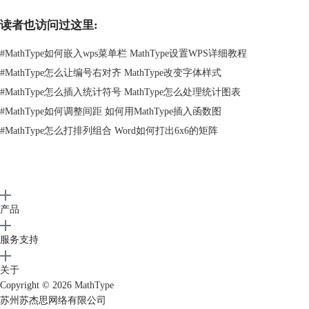
读者也访问过这里:
图2：输入内容
#
MathType如何嵌入wps菜单栏 MathType设置WPS详细教程
3、选中编辑框中的全部内容，选择工具栏中【括号】模板中的【方括
#
MathType怎么让编号右对齐 MathType改变字体样式
号】类型，这样一个简单的对角矩阵就制作完成了。
#
MathType怎么插入统计符号 MathType怎么处理统计图表
#
MathType如何调整间距 如何用MathType插入函数图
#
MathType怎么打排列组合 Word如何打出6x6的矩阵
产品
服务支持
关于
Copyright © 2026
MathType
苏州苏杰思网络有限公司