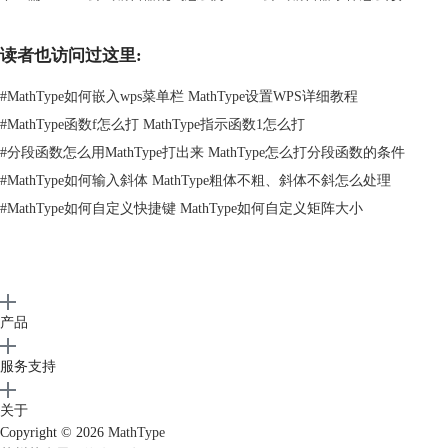
3、输入完成后，光标仍然放到下标的输入框中，再重复一遍上述的操
作，就可以再次使用一次下标模板，然后在输入框中进行输入，这样就完
成了多层的下标编辑。
读者也访问过这里:
这样，我们就可以在MathType中输入字母下标了。
#
MathType如何嵌入wps菜单栏 MathType设置WPS详细教程
二、MathType字母间距太大怎么缩小
在使用
MathType软件
输入公式时，有时会发现符号与符号之间的间距过
#
MathType函数f怎么打 MathType指示函数1怎么打
大或者过小，达不到我们自己想要的效果。下面，我们学习MathType字
#
分段函数怎么用MathType打出来 MathType怎么打分段函数的条件
母间距太大怎么缩小的具体操作。
#
MathType如何输入斜体 MathType粗体不粗、斜体不斜怎么处理
1、打开MathType编辑窗口，输入我们需要的公式。
#
MathType如何自定义快捷键 MathType如何自定义矩阵大小
产品
服务支持
关于
Copyright © 2026
MathType