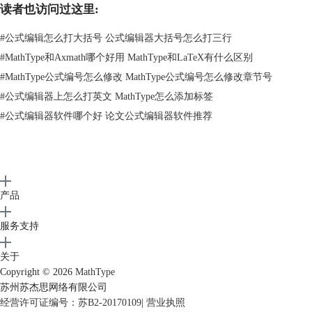
读者也访问过这里:
3、在字体大小的定义界面中，就可以调整字符的大小了。
#
公式编辑怎么打大括号 公式编辑器大括号怎么打三行
#
MathType和Axmath哪个好用 MathType和LaTeX有什么区别
#
MathType公式编号怎么修改 MathType公式编号怎么修改章节号
#
公式编辑器上怎么打英文 MathType怎么添加标签
#
公式编辑器软件哪个好 论文公式编辑器软件推荐
产品
服务支持
图三：进入尺寸定义界面调整字符尺寸
关于
4、在字符的定义尺寸界面中，不仅可以调整字符整体的大小，还可以调
Copyright © 2026
MathType
整公式中具体部分的大小。例如调整公式的底数或者指数的字体大小，都
苏州苏杰思网络有限公司
能够在自定义尺寸界面中完成。
经营许可证编号：苏B2-20170109
|
营业执照
二、Mathtype字体怎么设置小四号