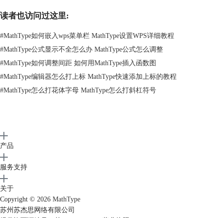
读者也访问过这里:
#
MathType如何嵌入wps菜单栏 MathType设置WPS详细教程
#
MathType公式显示不全怎么办 MathType公式怎么调整
图2：MathType中行间距界面
#
MathType如何调整间距 如何用MathType插入函数图
③在弹出的“行间距”对话框中（如图3），将数值150修改成300，点击右
#
MathType编辑器怎么打上标 MathType快速添加上标的教程
上角的“确定”即可完成操作。
#
MathType怎么打花体字母 MathType怎么打斜杠符号
产品
服务支持
关于
Copyright © 2026
MathType
苏州苏杰思网络有限公司
图3：MathType中调整行间距