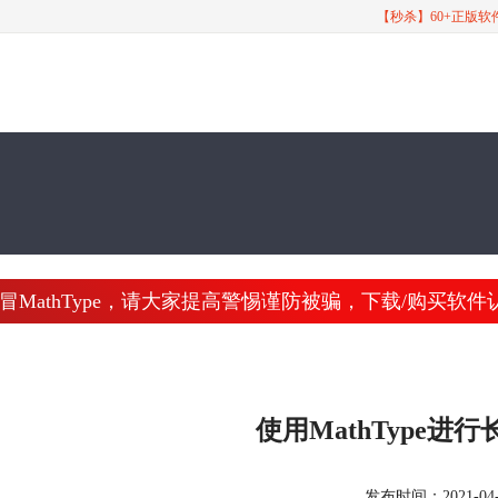
【秒杀】60+正版
athType，请大家提高警惕谨防被骗，下载/购买软件认准 www
使用MathType进
发布时间：2021-04-22