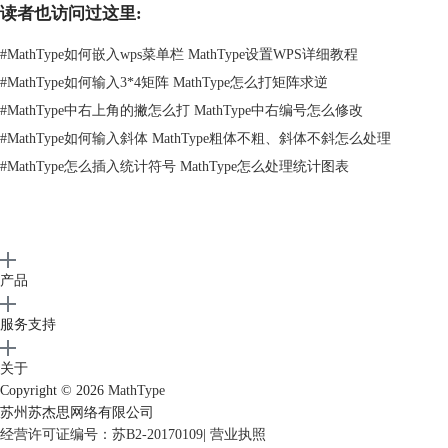
读者也访问过这里:
#
MathType如何嵌入wps菜单栏 MathType设置WPS详细教程
#
MathType如何输入3*4矩阵 MathType怎么打矩阵求逆
图2 转置结果示意
#
MathType中右上角的撇怎么打 MathType中右编号怎么修改
#
MathType如何输入斜体 MathType粗体不粗、斜体不斜怎么处理
二、mathtype转置怎么打
假设有一个X行Y列的矩阵A，第N行第M列的元素为ANM ，那么A＝
#
MathType怎么插入统计符号 MathType怎么处理统计图表
（ANM）XY。
那么转置后会形成一个Y行X列的矩阵B ，B矩阵的第M行N列的元素就是
A矩阵的第N行第M列的元素是一样的，也就是BMN＝ANM.这时就记录
成AT＝B。
这个上标“T”表示的就是例置符号。在mathtype中是不能直接使用字母T的
产品
上标来表示的，这样在公式自动格式化时就会无法被识别到。那么在
服务支持
mathtype中要怎么打出这个转置符号呢？接下来就给大家分享mathtype中
转置符号的正确输入方法。
关于
步骤一、点击word的mathtype菜单，在mathtype菜单下点击内联打开
Copyright © 2026
MathType
mathtype的公式编辑器。
苏州苏杰思网络有限公司
经营许可证编号：苏B2-20170109
|
营业执照