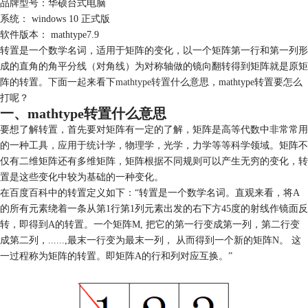
品牌型号：华硕台式电脑
系统： windows 10 正式版
软件版本： mathtype7.9
转置是一个数学名词，适用于矩阵的变化，以一个矩阵第一行和第一列形
成的直角的角平分线（对角线）为对称轴做的镜向翻转得到矩阵就是原矩
阵的转置。下面一起来看下
mathtype转置
什么意思，mathtype转置要怎么
打呢？
一、mathtype转置什么意思
要想了解转置，首先要对矩阵有一定的了解，矩阵是高等代数中非常常用
的一种工具，应用于统计学，物理学，光学，力学等等科学领域。矩阵不
仅有二维矩阵还有多维矩阵，矩阵根据不同规则可以产生无穷的变化，转
置是这些变化中较为基础的一种变化。
在百度百科中的转置定义如下：“转置是一个数学名词。直观来看，将A
的所有元素绕着一条从第1行第1列元素出发的右下方45度的射线作镜面反
转，即得到A的转置。一个矩阵M, 把它的第一行变成第一列，第二行变
成第二列，......,最末一行变为最末一列， 从而得到一个新的矩阵N。 这
一过程称为矩阵的转置。即矩阵A的行和列对应互换。”