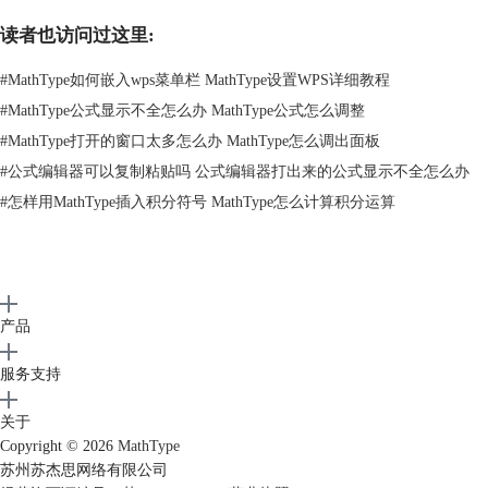
读者也访问过这里:
#
MathType如何嵌入wps菜单栏 MathType设置WPS详细教程
#
MathType公式显示不全怎么办 MathType公式怎么调整
图二：mathtype软件预设中自定义键盘展示
#
MathType打开的窗口太多怎么办 MathType怎么调出面板
2.在自定义键盘的【
命令
】中选择【下标】，在【输入新的快捷键】中输
#
公式编辑器可以复制粘贴吗 公式编辑器打出来的公式显示不全怎么办
入新的快捷键，就可以更改下角标的快捷键。建议输入一个复杂一点的快
#
怎样用MathType插入积分符号 MathType怎么计算积分运算
捷键，这样发生热键冲突的概率会减小。
更改快捷键可以解决快捷键无法使用的问题。完成快捷键改变后，就可以
使用新设定的快捷方式对下角标进行编写。
产品
服务支持
关于
Copyright © 2026
MathType
苏州苏杰思网络有限公司