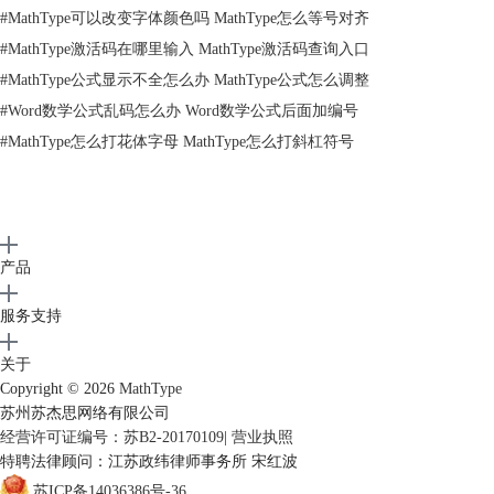
#
MathType可以改变字体颜色吗 MathType怎么等号对齐
在希腊符号模板中选择密度符号
#
MathType激活码在哪里输入 MathType激活码查询入口
根据上面的操作就可以在MathType中编辑出密度符号了。这个编辑的过
#
MathType公式显示不全怎么办 MathType公式怎么调整
程并不难，只是你需要了解的是密度符号是哪一个符号，就可以在先在那
#
Word数学公式乱码怎么办 Word数学公式后面加编号
一类符号中进行查看有没有需要的符号，密度符号是希腊符号中的rou，
所以我们最先在MathType工具栏中的希腊字符里面进行查看，是否有我
#
MathType怎么打花体字母 MathType怎么打斜杠符号
们需要的符号，然后再考虑其它类别的符号。
以上内容向大家介绍了MathType密度符号的编辑方法，它是希腊符号中
的一个符号，也是我们经常使用的希腊符号之一，所以在用MathType编
辑时，首先看看一下MathType希腊符号模板中的符号。一般来说，这种
常用的字符就会在MathType工具栏中列出来，方便我们在编辑时的高频
产品
调用。如果想要了解更多MathType物理符号编辑的方法，可以参考教
程：
MathType欧姆符号怎么编辑
。
服务支持
关于
Copyright © 2026
MathType
苏州苏杰思网络有限公司
经营许可证编号：苏B2-20170109
|
营业执照
特聘法律顾问：江苏政纬律师事务所 宋红波
苏ICP备14036386号-36