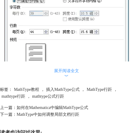
展开阅读全文
︾
标签：
MathType教程
，
插入MathType公式
，
MathType行距
，
mathtype行距
，
mathtype公式行距
页面设置对话框下选择文档网格
3.选中“无网格”，然后单击“确定”按钮，如下图所示：
上一篇：
如何在Mathematica中编辑MathType公式
下一篇：
MathType中如何调整局部文档行距
读者也访问过这里: