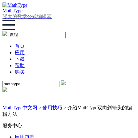
MathType
强大的数学公式编辑器
首页
应用
下载
帮助
购买
近日出现山寨产品仿冒MathType，请大家提高警惕谨防被
骗，下载/购买软件认准 www.mathtype.cn
MathType中文网
>
使用技巧
> 介绍MathType双向斜箭头的编
辑方法
服务中心
应用范围