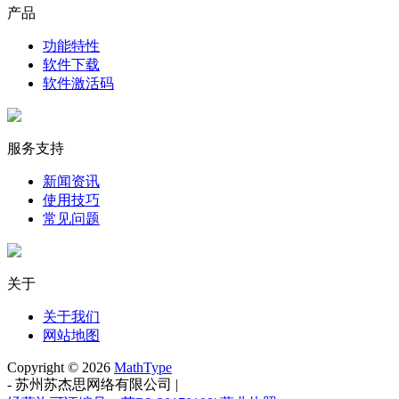
产品
方法二：
功能特性
1.在MathType工作界面中，选择MathType菜单中的“编
软件下载
辑”——“插入符号”命令。
软件激活码
点击“编辑”——“插入符号”
服务支持
2.在插入符号对话框中，将“查看”选择为“描述”，对话框出会
新闻资讯
出现许多相应的模板。拉动符号面板的滚动条，找到你想根据
使用技巧
双向斜箭头符号后，点击插入就可以了。
常见问题
关于
关于我们
网站地图
Copyright © 2026
MathType
-
苏州苏杰思网络有限公司
|