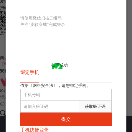
麦软商城
扫码关注麦软公众号
请使用微信扫描二维码
关注“麦软商城”完成登录
反馈问题
客服
商城首页
您好，
请登录
您好，
张优惠券可用
退出登录
【秒杀】60+正版软件1折起，今日限量抢！
网站协议
消息
我的订单
扫码成功
安装包下载
绑定手机
依据《网络安全法》，请您绑定手机。
MathType
强大的数学公式编辑器
获取验证码
提交
首页
应用
手机快捷登录