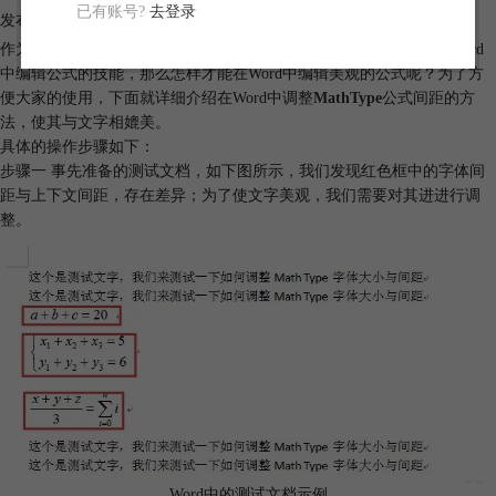
已有账号?
去登录
发布时间：2017-02-03 10: 42: 22
作为一名理工科的学生，经常会面对一大堆公式，那么就要掌握在Word
中编辑公式的技能，那么怎样才能在Word中编辑美观的公式呢？为了方
便大家的使用，下面就详细介绍在Word中调整
MathType
公式间距的方
法，使其与文字相媲美。
具体的操作步骤如下：
步骤一 事先准备的测试文档，如下图所示，我们发现红色框中的字体间
距与上下文间距，存在差异；为了使文字美观，我们需要对其进进行调
整。
Word中的测试文档示例