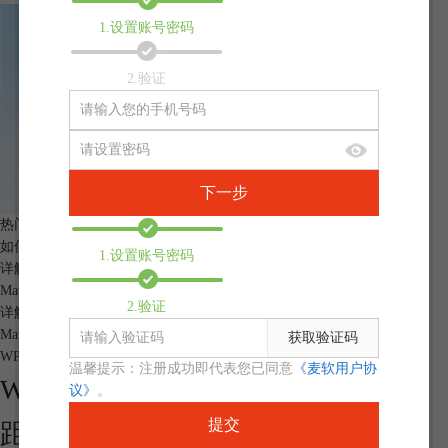
1.设置账号密码
2.验证
下一步
热门文章
如何在MathType输入空格
1.设置账号密码
详解MathType中如何批量修改公式字体和大小
MathType初级教程：如何安装MathType
2.验证
详解如何将MathType嵌入word中
MathType 7安装和换机教程
获取验证码
WPS中如何使用MathType插入公式
温馨提示：注册成功即代表您已同意
《麦软用户协
Word中如何调整MathType公式的间
议》
。
提交
距