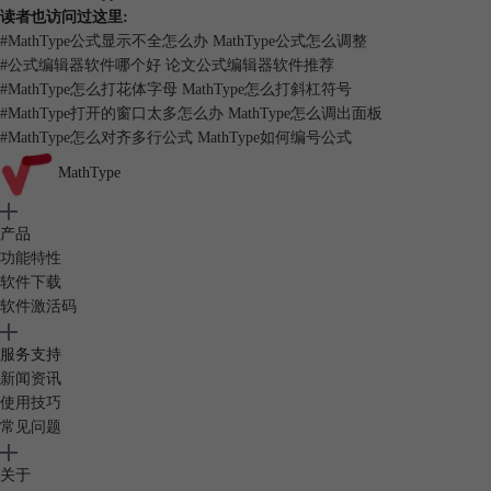
双击公式在MathType中打开示例
读者也访问过这里:
步骤三 点击菜单栏中格式（format）菜单，选择最后一项“定义间
#
MathType公式显示不全怎么办 MathType公式怎么调整
距”（Define Spacing），如下图所示。
#
公式编辑器软件哪个好 论文公式编辑器软件推荐
#
MathType怎么打花体字母 MathType怎么打斜杠符号
#
MathType打开的窗口太多怎么办 MathType怎么调出面板
#
MathType怎么对齐多行公式 MathType如何编号公式
MathType
产品
功能特性
软件下载
软件激活码
服务支持
新闻资讯
使用技巧
常见问题
关于