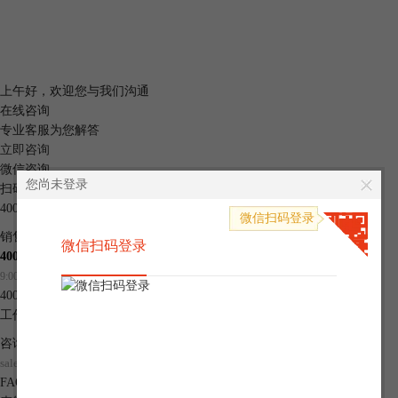
上午
好，
欢迎您与我们沟通
在线咨询
专业客服为您解答
立即咨询
微信咨询
您尚未登录
扫码快速咨询
400-8765-888
手机快捷登录
微信扫码登录
微信扫码登录
销售热线
微信扫码登录
400-8765-888 转 1
9:00~17:30（工作日）
400-8765-888
工作时间：9:00-20:30(工作日)
咨询邮箱
sales@makeding.com
FAQ
点击查看常见问题解决方案