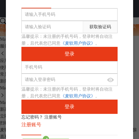
下载
帮助
购买
近日出现山寨产品仿冒MathType，请大家提高警惕谨防被骗，下载/购买
获取验证码
软件认准 www.mathtype.cn
温馨提示：未注册的手机号码，登录时将自动注
MathType中文网
>
使用技巧
> Word中如何调整MathType公式的间距
册，且代表您已同意
《麦软用户协议》
。
服务中心
登录
应用范围
使用技巧
常见问题
新闻期刊
Mac新闻
温馨提示：未注册的手机号码，登录时将自动注
册，且代表您已同意
《麦软用户协议》
。
MathType 7
登录
新高度 新起点
立即购买
忘记密码？
注册账号
扫码加入群
注册账号
麦软秒杀特价群，天天特价商品，低至1元，立即扫码关注，获得更多惊
喜和优惠哦！