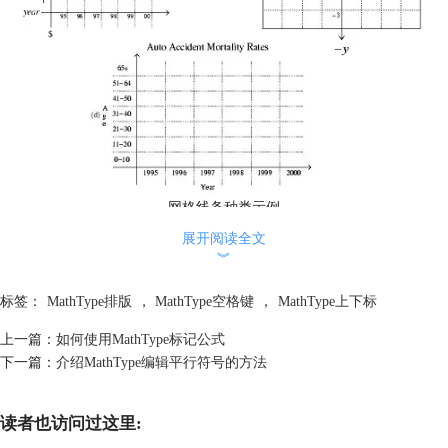
网格线条种类示例
本节概述了创建一个平面直角的过程：
展开阅读全文
1.打开MathType公式编辑窗口，从MathType格式菜单中选择“定义间距”。
︾
标签：
MathType排版
，
MathType空格键
，
MathType上下标
上一篇：
如何使用MathType标记公式
下一篇：
介绍MathType编辑平行符号的方法
读者也访问过这里: