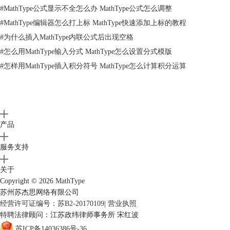
#
MathType公式显示不全怎么办 MathType公式怎么调整
#
MathType编辑器怎么打上标 MathType快速添加上标的教程
#
为什么插入MathType内联公式后出现空格
#
怎么用MathType输入分式 MathType怎么设置分式模版
#
怎样用MathType插入积分符号 MathType怎么计算积分运算
从MathType格式菜单中选择“定义间距”
2.将线条间距设置为100%，运算符间距设置为1%。点击“确定”即可。
注意：当你完成当前的工作后不要忘记将这些数值重设，否则以后输入的
方程显示时格式将会发生错误。更好的一个方法是将这个MathType格式
保存为一个参数文件。如果你对参数文件不熟悉，可以参考相关的
产品
MathType文档。
3.输入y并按下回车键在MathType中插入新的一行。
服务支持
4.在MathType格式菜单中选择居中对齐。
5.从MathType箭头模板中选择插向上的箭头插入，然后按下回车键。输
关于
入“-x”。
Copyright © 2026
MathType
6.从MathType箭头模板中插入向左的箭头。
苏州苏杰思网络有限公司
7.从MathType矩阵模板中选中“矩阵或图表的变量大小”：
经营许可证编号：苏B2-20170109
|
营业执照
确定你想要多大的网格，你可以构建一个32×32的的网格。在本文中的例
特聘法律顾问：江苏政纬律师事务所 宋红波
子中，创建的是8×8的网格。
苏ICP备14036386号-36