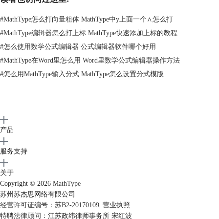
在“工具栏大小”一项中选择合适的显示比例
#
MathType怎么打向量粗体 MathType中y上面一个∧怎么打
3.选择“大”后工具栏显示如下图所示。
#
MathType编辑器怎么打上标 MathType快速添加上标的教程
#
怎么使用数学公式编辑器 公式编辑器软件哪个好用
#
MathType在Word里怎么用 Word里数学公式编辑器操作方法
#
怎么用MathType输入分式 MathType怎么设置分式模版
产品
服务支持
工具栏以大比例显示效果
关于
以上内容向大家介绍了MathType工具栏显示比例的调整方法，操作过程
Copyright © 2026
MathType
很简单，大家可以根据自己的需要调节显示比例。MathType工具栏是
苏州苏杰思网络有限公司
MathType的重要组成部份，如需了解MathType工具栏自定义的方法，可
经营许可证编号：苏B2-20170109
|
营业执照
以参考教程
MathType如何自定义工具栏
。
特聘法律顾问：江苏政纬律师事务所 宋红波