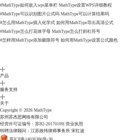
#
MathType如何嵌入wps菜单栏 MathType设置WPS详细教程
MathType菜单栏中的“格式”——“颜色”选择需要的颜色
3.如果需要改变颜色的部分已经编辑完成，继续使用默认的黑色或者其它
#
MathType可以识别图片公式吗 MathType可以计算结果吗
颜色时，只要进行同样的操作，将颜色勾选为黑色或你想的颜色就可以
#
怎么用MathType插入化学式 如何用MathType导出高清公式
了。这样你就可以在MathType中快速地编辑出几种不同颜色的公式了。
#
MathType怎么打花体字母 MathType怎么打斜杠符号
#
怎样用MathType添加极限符号 如何用MathType设置公式颜色
产品
服务支持
关于
Copyright © 2026
MathType
苏州苏杰思网络有限公司
经营许可证编号：苏B2-20170109
|
营业执照
特聘法律顾问：江苏政纬律师事务所 宋红波
不颜色的公式示例
苏ICP备14036386号-36