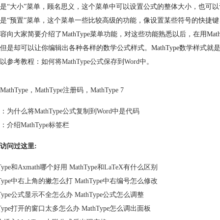
是“大小”菜单，顾名思义，这个菜单中可以设置公式的整体大小，也可
是“预置”菜单，这个菜单一些比较高级的功能，像设置某些符号的快捷
容向大家简要介绍了MathType菜单功能，对这些功能熟悉以后，在用Ma
但是却可以让你编辑出各种各样的数学公式样式。MathType数学样式就是
以参考教程：
如何将MathType公式保存到Word中
。
MathType
，
MathType注册码
，
MathType 7
：
为什么将MathType公式复制到Word中是代码
：
介绍MathType标签栏
访问过这里:
hType和Axmath哪个好用 MathType和LaTeX有什么区别
hType中右上角的撇怎么打 MathType中右编号怎么修改
hType公式显示不全怎么办 MathType公式怎么调整
hType打开的窗口太多怎么办 MathType怎么调出面板