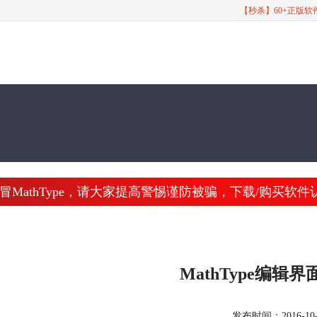
【秒杀】60+正版
athType，请大家提高警惕谨防被骗，下载/购买软件认准 www
MathType编辑
发布时间：2016-10-27