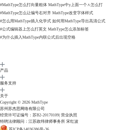
3.而一旦在其中一个括号中使用其它模板以后，两个方括号就不一样大
#
MathType怎么打向量粗体 MathType中y上面一个∧怎么打
了，比如我们在第二个模板中使用一个顶线模板，此时会看到第二个方括
#
MathType怎么让编号右对齐 MathType改变字体样式
号明显比第一个方括号大了很多。
#
怎么用MathType插入化学式 如何用MathType导出高清公式
#
公式编辑器上怎么打英文 MathType怎么添加标签
#
为什么插入MathType内联公式后出现空格
产品
服务支持
关于
Copyright © 2026
MathType
苏州苏杰思网络有限公司
经营许可证编号：苏B2-20170109
|
营业执照
特聘法律顾问：江苏政纬律师事务所 宋红波
使用顶线模板后方括号明显变大
苏ICP备14036386号-36