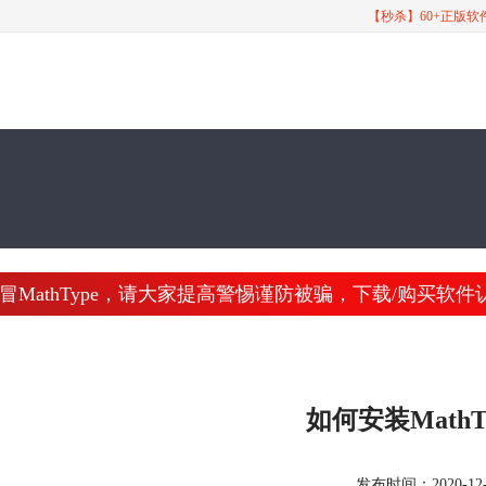
【秒杀】60+正版
athType，请大家提高警惕谨防被骗，下载/购买软件认准 www
如何安装MathTy
发布时间：2020-12-23