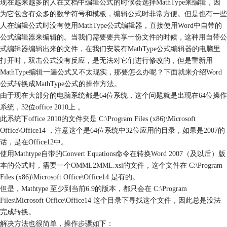
现在越来越多的人在文档中编辑公式的时候会选择MathType来编辑，因
为它包含有众多的数学符号和模板，编辑公式时非常方便。但是也有一些
人在编辑公式时没有使用
MathType
公式编辑器，直接使用Word中自带的
公式编辑器来编辑的。当我们需要要共享一份文件的时候，这种用自带公
式编辑器编辑出来的文件，在我们安装有MathType公式编辑器的电脑里
打开时，双击公式没有反应，是无法对它们进行修改的，但是重新用
MathType编辑一遍公式又不太现实，那要怎么办呢？下面就来介绍Word
公式转换成MathType公式的操作方法。
由于现在大部分的电脑系统都是64位系统，这个问题就是出现在64位操作
系统，32位office 2010上 。
此系统下office 2010的文件夹是 C:\Program Files (x86)\Microsoft
Office\Office14 ，注意这个是64位系统中32位应用的目录，如果是2007的
话，是在Office12中。
使用Mathtype自带的Convert Equations命令在转换Word 2007（及以后）版
本的公式时，需要一个OMML2MML.xsl的文件，这个文件在 C:\Program
Files (x86)\Microsoft Office\Office14 是有的。
但是，Mathtype 至少到当前6.9的版本，都只会在 C:\Program
Files\Microsoft Office\Office14 这个目录下寻找这个文件，因此总是没法
完成转换。
解决方法也很简单，操作步骤如下：