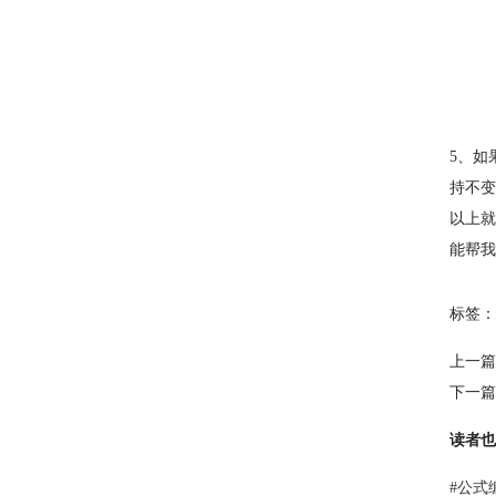
5、如
持不变
以上就
能帮我
标签：
上一篇
下一篇
读者也
#
公式