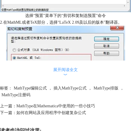
选择“预置”菜单下的“剪切和复制选预置”命令
2.在MathML或者TeX部分，选择“LaTeX 2.09及以后的版本”翻译器。
展开阅读全文
︾
标签：
MathType编辑公式
，
插入MathType公式
，
MathType排版
，
MathType注册码
选择“LaTeX 2.09及以后的版本”翻译器
上一篇：
MathType在Mathematica中使用的一些小技巧
3.在MathType中创建公式。选中公式，将它复制粘贴在需要的地方。
下一篇：
如何在网站及应用程序中创建复杂公式
许多应用程序和网站都有“插入公式命令”，在“插入”、“编辑”菜单或者工
具栏里面检查是否有这个命令。如果有类似这样的命令，你就可以更好发
读者也访问过这里:
了使用它而不用复制TeX语言到编辑窗口了。