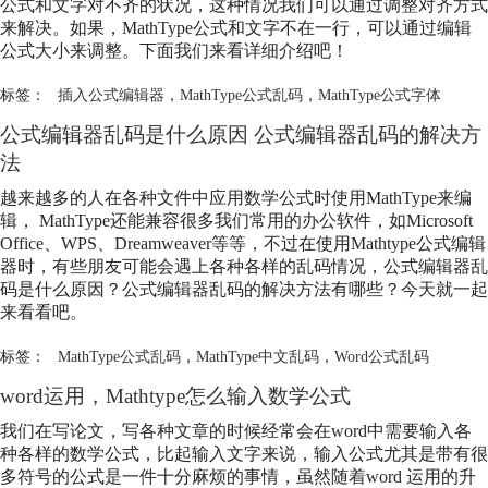
公式和文字对不齐的状况，这种情况我们可以通过调整对齐方式
来解决。如果，MathType公式和文字不在一行，可以通过编辑
公式大小来调整。下面我们来看详细介绍吧！
标签：
插入公式编辑器
，
MathType公式乱码
，
MathType公式字体
公式编辑器乱码是什么原因 公式编辑器乱码的解决方
法
越来越多的人在各种文件中应用数学公式时使用MathType来编
辑， MathType还能兼容很多我们常用的办公软件，如Microsoft
Office、WPS、Dreamweaver等等，不过在使用Mathtype公式编辑
器时，有些朋友可能会遇上各种各样的乱码情况，公式编辑器乱
码是什么原因？公式编辑器乱码的解决方法有哪些？今天就一起
来看看吧。
标签：
MathType公式乱码
，
MathType中文乱码
，
Word公式乱码
word运用，Mathtype怎么输入数学公式
我们在写论文，写各种文章的时候经常会在word中需要输入各
种各样的数学公式，比起输入文字来说，输入公式尤其是带有很
多符号的公式是一件十分麻烦的事情，虽然随着word 运用的升