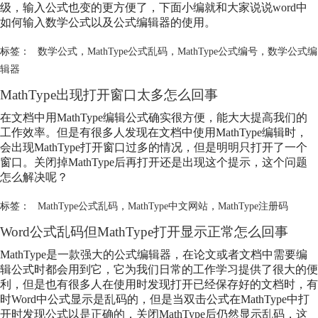
级，输入公式也变的更方便了，下面小编就和大家说说word中
如何输入数学公式以及公式编辑器的使用。
标签：
数学公式
，
MathType公式乱码
，
MathType公式编号
，
数学公式编
辑器
MathType出现打开窗口太多怎么回事
在文档中用MathType编辑公式确实很方便，能大大提高我们的
工作效率。但是有很多人发现在文档中使用MathType编辑时，
会出现MathType打开窗口过多的情况，但是明明只打开了一个
窗口。关闭掉MathType后再打开还是出现这个提示，这个问题
怎么解决呢？
标签：
MathType公式乱码
，
MathType中文网站
，
MathType注册码
Word公式乱码但MathType打开显示正常怎么回事
MathType是一款强大的公式编辑器，在论文或者文档中需要编
辑公式时都会用到它，它为我们日常的工作学习提供了很大的便
利，但是也有很多人在使用时发现打开已经保存好的文档时，有
时Word中公式显示是乱码的，但是当双击公式在MathType中打
开时发现公式以是正确的，关闭MathType后仍然显示乱码，这