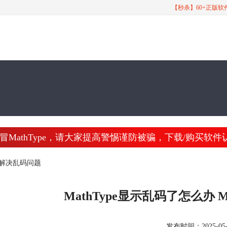
【秒杀】60+正版
athType，请大家提高警惕谨防被骗，下载/购买软件认准 www
怎么解决乱码问题
MathType显示乱码了怎么办 
发布时间：2025-05-24