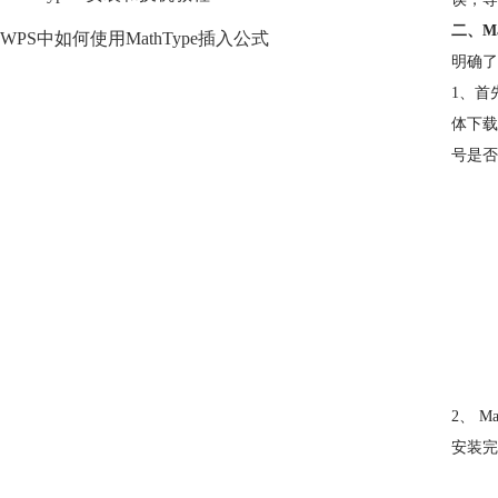
二、M
WPS中如何使用MathType插入公式
明确了
1、首
体下载
号是否
2、 
安装完