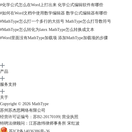
点击模板中的“逻辑符号”模板——“存在”符号
#
化学公式怎么在Word上打出来 化学公式编辑软件有哪些
3.在存在符号的旁边有一个表示包含元素的符号，它看起来跟存在符号很
#
如何在Word文档中使用数学编辑器 数学公式编辑器有哪些
像，但是却表示不同的意思，外表其实也长得不一样，将两者对比就可以
#
MathType怎么打一个多行的大括号 MathType怎么打导数符号
看出差别了。这些符号表示的意思是某一个集合或者区域里面包含有某一
个元素的意思。
#
MathType怎么转化为latex MathType怎么转换成文本
#
Word里面没有MathType加载项 添加MathType加载项的步骤
产品
服务支持
关于
Copyright © 2026
MathType
苏州苏杰思网络有限公司
经营许可证编号：苏B2-20170109
|
营业执照
特聘法律顾问：江苏政纬律师事务所 宋红波
包含元素符号与存在符号的对比
苏ICP备14036386号-36