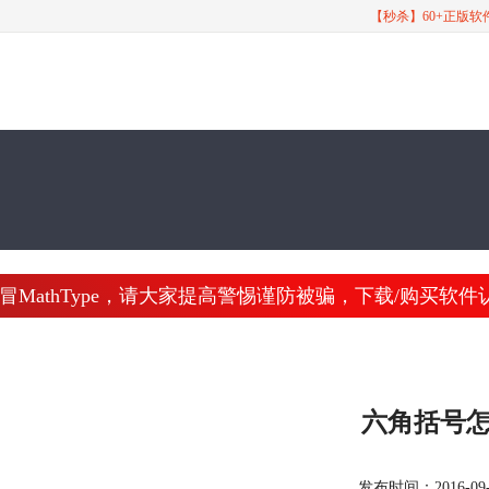
【秒杀】60+正版
athType，请大家提高警惕谨防被骗，下载/购买软件认准 www
六角括号
发布时间：2016-09-09