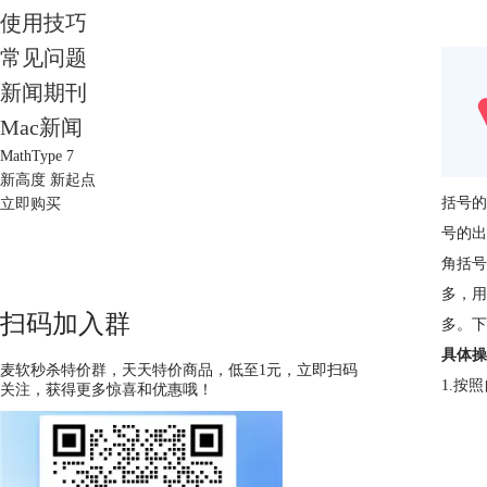
使用技巧
常见问题
新闻期刊
Mac新闻
MathType 7
新高度 新起点
括号的
立即购买
号的出
角括号
多，用
扫码加入群
多。下
具体操
麦软秒杀特价群，天天特价商品，低至1元，立即扫码
1.按
关注，获得更多惊喜和优惠哦！