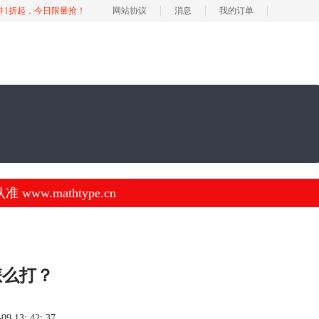
软件1折起，今日限量抢！
网站协议
消息
我的订单
.mathtype.cn
怎么打？
 13: 42: 37