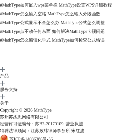
#
MathType如何嵌入wps菜单栏 MathType设置WPS详细教程
#
MathType怎么输入空格 MathType怎么输入分段函数
#
MathType公式显示不全怎么办 MathType公式怎么调整
#
MathType点不动任何东西 如何解决MathType卡顿问题
#
MathType怎么编辑化学式 MathType如何检查公式错误
产品
服务支持
选择“向右箭头”输入箭头
关于
提示：a.步骤2与步骤3可以调换顺序，即先使用中上标模板后再输入
Copyright © 2026
MathType
lim，它们的顺序并不影响整个极限符号的输入。
苏州苏杰思网络有限公司
b.如果极限条件是趋近于无穷，则使用“杂项符号”中的“无限”符号即可。
经营许可证编号：苏B2-20170109
|
营业执照
特聘法律顾问：江苏政纬律师事务所 宋红波
苏ICP备14036386号-36