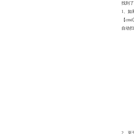
找到了
1、如
【cm
自动扫
2、至