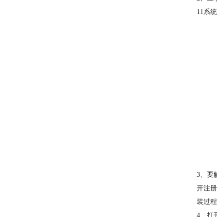
11系
3、要
开注册
装过程
4、打