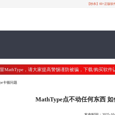
【秒杀】60+正版
athType，请大家提高警惕谨防被骗，下载/购买软件认准 www
ype卡顿问题
MathType点不动任何东西 如
发布时间：2025-10-31