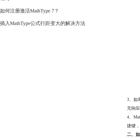
如何注册激活MathType 7？
插入MathType公式行距变大的解决方法
3、如
无响应
4、M
捷键，
二、如