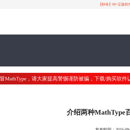
【秒杀】60+正版
athType，请大家提高警惕谨防被骗，下载/购买软件认准 www
介绍两种MathTyp
发布时间：2016-09-20