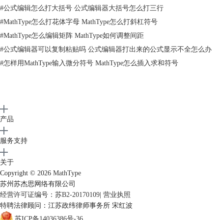
滚动条，一直拉到最底下，最后一个符号就是我们需要的韩元符号，点击
#
公式编辑怎么打大括号 公式编辑器大括号怎么打三行
这个符号，然后再点击对话框右上角的“插入”、“关闭”按钮，这时编辑界
#
MathType怎么打花体字母 MathType怎么打斜杠符号
面中就出现了我们需要的韩元符号。
#
MathType怎么编辑矩阵 MathType如何调整间距
#
公式编辑器可以复制粘贴吗 公式编辑器打出来的公式显示不全怎么办
#
怎样用MathType输入微分符号 MathType怎么插入求和符号
产品
服务支持
关于
Copyright © 2026
MathType
苏州苏杰思网络有限公司
经营许可证编号：苏B2-20170109
|
营业执照
特聘法律顾问：江苏政纬律师事务所 宋红波
将符号面板中的滚动条拉到最底下找到这个符号
苏ICP备14036386号-36