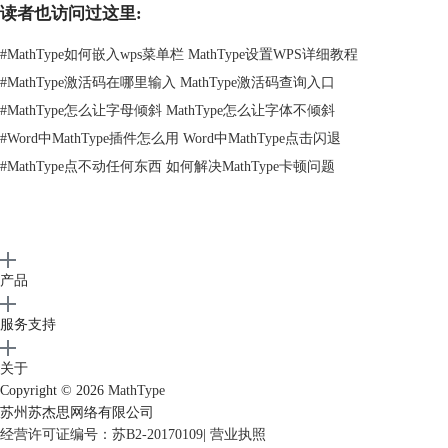
读者也访问过这里:
#
MathType如何嵌入wps菜单栏 MathType设置WPS详细教程
#
MathType激活码在哪里输入 MathType激活码查询入口
#
MathType怎么让字母倾斜 MathType怎么让字体不倾斜
#
Word中MathType插件怎么用 Word中MathType点击闪退
#
MathType点不动任何东西 如何解决MathType卡顿问题
图2：添加信任位置
接着，在路径中输入“C:/Program Files（x86）/Microsoft
产品
Office/Office12/STARTUP”，即Microsoft office的安装路径，其中会包含
mathtype的宏文件。
服务支持
如果电脑中找不到以上路径，可查找office中的“STARTUP”文件夹，
将“STARTUP”文件夹的路径填入即可。输入路径后，将描述设置
关于
为“MathType宏”，点击“确定”，即可正常在word使用mathtype插件。
Copyright © 2026
MathType
苏州苏杰思网络有限公司
经营许可证编号：苏B2-20170109
|
营业执照