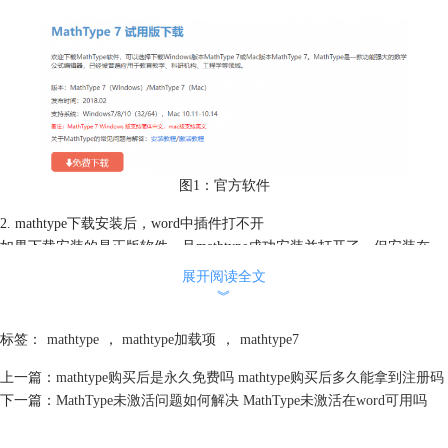
图1：官方软件
2. mathtype下载安装后，word中插件打不开
如果下载安装的是正版软件，且mathtype成功安装并打开了，但安装在
word中的mathtype插件打不开，可能是word未信任宏导致的，可进行受信
展开阅读全文
任位置的添加。
︾
依次点击word的文件-选项-信任中心-信任中心设置，接着，如图2所示，
打开信任中心的“受信任位置”，并点击右下角的“添加新位置”。
标签：
mathtype
，
mathtype加载项
，
mathtype7
上一篇：
mathtype购买后是永久免费吗 mathtype购买后多久能拿到注册码
下一篇：
MathType未激活问题如何解决 MathType未激活在word可用吗