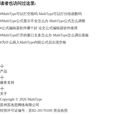
读者也访问过这里:
#
MathType可以打空格吗 MathType可以打分段函数吗
#
MathType公式显示不全怎么办 MathType公式怎么调整
#
公式编辑器软件哪个好 论文公式编辑器软件推荐
#
MathType打开的窗口太多怎么办 MathType怎么调出面板
#
为什么插入MathType内联公式后出现空格
图3 转换样式
2.此时，就可以直接按下键盘空格键即可输入空格，效果如下。
产品
服务支持
关于
Copyright © 2026
MathType
苏州苏杰思网络有限公司
经营许可证编号：苏B2-20170109
|
营业执照