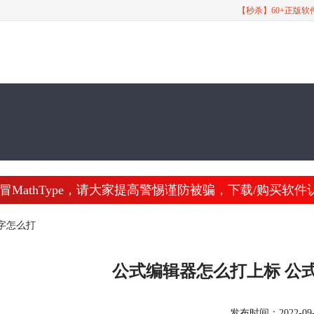
【秒杀】60+正版
athType，请大家提高警惕谨防被骗，下载/购买软件认准 www
字怎么打
公式编辑器怎么打上标 公
发布时间：2022-09-29