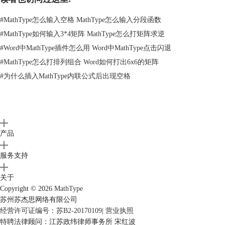
#
MathType怎么输入空格 MathType怎么输入分段函数
图2 在文本样式中输入空格
#
MathType如何输入3*4矩阵 MathType怎么打矩阵求逆
3、其它空格都可以用快捷键进行输入：
#
Word中MathType插件怎么用 Word中MathType点击闪退
细空格的快捷键为先按Ctrl+K 然后按2;
#
MathType怎么打排列组合 Word如何打出6x6的矩阵
粗空格的快捷键为 先按Ctrl+K然后按3；
#
为什么插入MathType内联公式后出现空格
全角空格的快捷键为先按Ctrl+K然后按4;
产品
服务支持
关于
Copyright © 2026
MathType
图3 不同单位长度空格
苏州苏杰思网络有限公司
经营许可证编号：苏B2-20170109
|
营业执照
4、连续空格： 按住Ctrl+Alt键不放，然后根据需求敲击空格键。
特聘法律顾问：江苏政纬律师事务所 宋红波