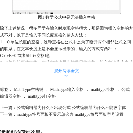
图1 数学公式中是无法插入空格
除了上述情况，很多同学在输入时发现空格很大，那是因为插入空格的方
式不对，以下是输入不同长度空格的输入方法：
1、０单位长度的空格，这种空格在公式中是为了断开两个相邻公式之间
的联系，在文本长度上是不会显示出来的，输入的方式有两种 ：
Ctrl+K+0 或者Shift+空格键。
2、1单位长度的空格，这种空格也是比较常用的空格。输入方法为点击菜
单样式中的文本，然后在公式文本框中就可以输入空格，也可以使用快捷
展开阅读全文
键 Ctrl+K然后按1。
︾
标签：
MathType空格键
，
MathType输入空格
，
mathtype空格
，
公式
编辑器空格
，
mathtype打空格
上一篇：
公式编辑器为什么不出现公式 公式编辑器为什么不能改字体
下一篇：
mathtype符号面板不显示怎么办 mathtype符号面板字号设置
读者也访问过这里: