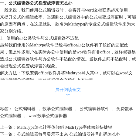
一、公式编辑器公式栏变成浮窗怎么办
一般来说，我们使用公式编辑器时，会将其与word文档联系起来使用，
来提升公式的编辑效率。当遇到公式编辑器中的公式栏变成浮窗时，可能
的原因有两点，在这里就以一款名为Mathtype的专业公式编辑软件来为大
家分别介绍。
1、使用的办公类软件与公式编辑器不适配
虽然我们使用的Mathtype软件已经与office办公软件有了较好的适配效
果，但是许多用户在实际办公中使用的是wps软件而非office，这样就容易
造成公式编辑器软件与办公软件不适配的情况。当软件之间不适配时，就
会出现公式栏变成浮窗的现象。
解决方法：下载安装office软件并将Mathtype导入其中，就可以在word文
档中进行公式编辑，而公式栏便会在软件上方呈现。
展开阅读全文
︾
标签：
公式编辑器
，
数学公式编辑器
，
公式编辑器软件
，
免费数学
图一：在word文档中使用Mathtype公式编辑器
公式编辑器
，
word数学公式编辑器
2、公式编辑器软件版本更新与办公软件冲突
上一篇：
MathType怎么让字体倾斜 MathType字体倾斜快捷键
解决方法：在遇到软件版本不兼容的问题时，可以打开Mathtype的工具栏
下一篇：
公式编辑器符号显示不出来 公式编辑器符号乱码怎么办