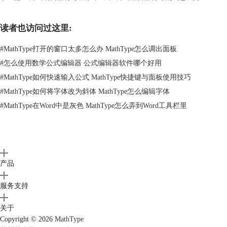
界面，随后在帮助页面中找到软件的最新版本并且更新。更新完成后再安
装打开办公软件，一般会有更好的兼容效果。
读者也访问过这里:
#
MathType打开的窗口太多怎么办 MathType怎么调出面板
#
怎么使用数学公式编辑器 公式编辑器软件哪个好用
#
MathType如何快速输入公式 MathType快捷键与面板使用技巧
#
MathType如何将字体改为斜体 MathType怎么编辑字体
#
MathType在Word中是灰色 MathType怎么弄到Word工具栏里
图二：检查公式编辑器软件的对应版本
产品
二、公式编辑器公式栏隐藏了怎么办
上面介绍了公式编辑器中公式栏变成浮窗的原因以及解决方案，下面就介
服务支持
绍公式编辑器公式栏隐藏了怎么办的相关内容。
情况一：安全警告设置未解除导致公式栏隐藏
关于
Copyright © 2026
MathType
1、在word文档中打开公式编辑器界面，新建文档后找到工具栏。