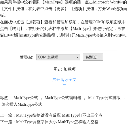
如果菜单栏中没有看到【MathType】选项的话，点击Microsoft Word中的
【文件】按钮，在列表中点击【更多】-【选项】按钮，打开Word选项面
板。
在面板中点击【加载项】查看和管理加载项，在管理COM加载项面板中
点击【转到】，在打开的列表栏中添加【MathType】并进行确定，再在
窗口中找到mathtype的安装路径，进行打开MathType就会嵌入到Word中。
图2：加载项
展开阅读全文
二、Word中怎么编辑公式
︾
1、打开Microsoft Word文档，我们会在工具栏位置看到【MathType】菜
单，点击之后如果发现菜单栏是灰色的，并且界面中有一条黄色的安全警
标签：
MathType公式
，
MathType公式编辑器
，
MathType公式排版
，
告，提示宏已被禁用，这种情况下需要点击一下【启用内容】MathType
怎么插入MathType公式
工具栏就会处于正常模式。
2、然后点击【内联】按钮，打开MathType在文档中的公式面板，点击视
上一篇：
MathType快捷键没有反应 MathType打不出三个点
图中的符号面板、模板面板、小符号栏、大标签栏、小标签栏等等，可以
下一篇：
MathType调整字体大小 MathType怎样输入空格
将面板中的数学符号进行显示或隐藏。