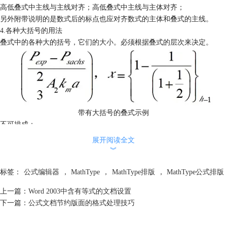
高低叠式中主线与主线对齐；高低叠式中主线与主体对齐；
另外附带说明的是数式后的标点也应对齐数式的主体和叠式的主线。
4.各种大括号的用法
叠式中的各种大的括号，它们的大小。必须根据叠式的层次来决定。
带有大括号的叠式示例
不可排成：
展开阅读全文
︾
标签：
公式编辑器
，
MathType
，
MathType排版
，
MathType公式排版
上一篇：
Word 2003中含有等式的文档设置
带有大括号的叠式错误排版示例
下一篇：
公式文档节约版面的格式处理技巧
5.公式在版面中的位置
一般有居中法和前齐法两种排法。无论采用哪种方法，都有一个前空问