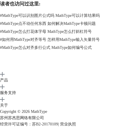
读者也访问过这里:
题，这个问题如果处理不好，就会影响版面的美观。就拿居中排公式来
说，并不是每一个公式都需要绝对居中，还应考虑各公式之间的协调。因
#
MathType可以识别图片公式吗 MathType可以计算结果吗
此，应当注意一下几点：
#
MathType点不动任何东西 如何解决MathType卡顿问题
（1）如果几个公式联在一起，而且长度差别不大时，应尽量从“=”处上下
对齐，这样排反而比绝对居中要好些。
#
MathType怎么打花体字母 MathType怎么打斜杠符号
#
如何用MathType对齐等号 怎样用MathType输入矢量符号
公式联在一起的排版示例1
#
MathType怎么对齐多行公式 MathType如何编号公式
（2）有些公式，虽然从整体看每个公式都没有居中，但从视觉上看，有
相对居中的感觉，给人以协调的感觉。
产品
公式联在一起相对居中的排版示例2
服务支持
有些出版物要求公式前齐。这种版面容易出现版面空间不均衡的现象，如
果公式较短，版面右侧空间较大。但是这种版面也有一定的优点，首先，
关于
由于公式前的空距相同，便于阅读。因为人们的阅读习惯是，当读完一行
Copyright © 2026
MathType
后，习惯地将视线移到行首，如果公式较短时，视线就不必左右摆动。其
苏州苏杰思网络有限公司
次，从实用意义上看，在版一侧留有较大的空间，便于阅读者批注。特别
经营许可证编号：苏B2-20170109
|
营业执照