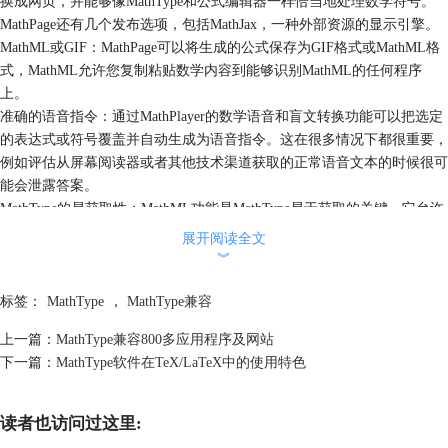
换成网页，并能够像MathType和公式编辑器一样恰当地处理数学符号。
MathPage还有几个发布选项，包括MathJax，一种外部资源的显示引擎。
MathML或GIF：MathPage可以将生成的公式保存为GIF格式或MathML格
式，MathML允许您复制粘贴数学内容到能够识别MathML的任何程序
上。
准确的语音指令：通过MathPlayer的数学语音和盲文转换功能可以把选定
的表达式或符号覆盖并自动生成为语音指令。这在很多情况下都很重要，
例如评估从屏幕阅读器或者其他技术渠道获取的正常语音文本的时候很可
能会泄露答案。
MathType的易获取性：MathML功能是MathType易于获取的关键，它允许
盲人和其他一些不方便的人在屏幕阅读器上将网页上的公式以语音形式朗
展开阅读全文
读出来。
︾
5.内联编辑公式或独立的窗口编辑公式
两种编辑模式：MathType允许像其他公式编辑器一样编辑内联公式，或
标签：
MathType
，
MathType兼容
者您愿意的话也可以在独立的窗口编辑。
上一篇：
MathType兼容800多应用程序及网站
多个缩放级别：在一个正常缩放级别的Word文档中编辑内联公式的时候
下一篇：
MathType软件在TeX/LaTeX中的使用特色
很难识别小的下标、上标和重音符号。例如，文档在正常缩放级别工作，
但是你可以在MathType 400%的缩放比例下编辑公式。
6.在Word里使用键盘输入公式
读者也访问过这里:
在Word文档窗口只使用键盘来输入公式：MathType在Word加入了键盘快