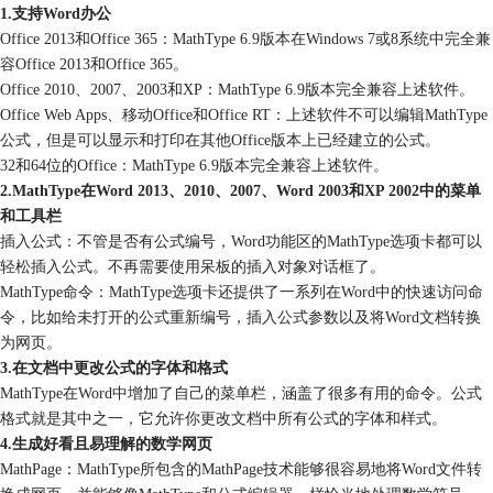
1.支持Word办公
Office 2013和Office 365：MathType 6.9版本在Windows 7或8系统中完全兼
容Office 2013和Office 365。
Office 2010、2007、2003和XP：MathType 6.9版本完全兼容上述软件。
Office Web Apps、移动Office和Office RT：上述软件不可以编辑MathType
公式，但是可以显示和打印在其他Office版本上已经建立的公式。
32和64位的Office：MathType 6.9版本完全兼容上述软件。
2.MathType在Word 2013、2010、2007、Word 2003和XP 2002中的菜单
和工具栏
插入公式：不管是否有公式编号，Word功能区的MathType选项卡都可以
轻松插入公式。不再需要使用呆板的插入对象对话框了。
MathType命令：MathType选项卡还提供了一系列在Word中的快速访问命
令，比如给未打开的公式重新编号，插入公式参数以及将Word文档转换
为网页。
3.在文档中更改公式的字体和格式
MathType在Word中增加了自己的菜单栏，涵盖了很多有用的命令。公式
格式就是其中之一，它允许你更改文档中所有公式的字体和样式。
4.生成好看且易理解的数学网页
MathPage：MathType所包含的MathPage技术能够很容易地将Word文件转