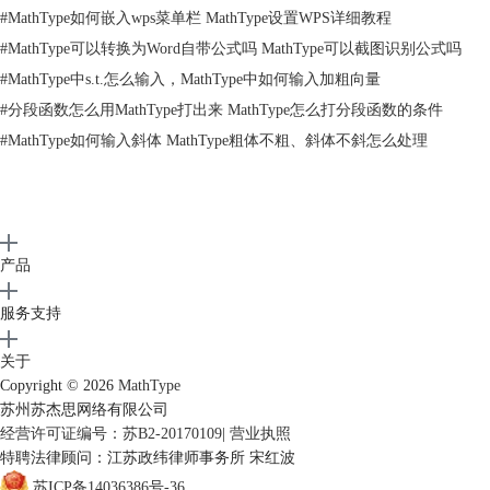
捷键，这样您只需敲击一下键盘就可以插入一个新的公式或者编辑现有的
#
MathType如何嵌入wps菜单栏 MathType设置WPS详细教程
公式。
#
MathType可以转换为Word自带公式吗 MathType可以截图识别公式吗
用Tex直接输入公式到Word中：你可以直接在Word中直接打出Tex代码，
#
MathType中s.t.怎么输入，MathType中如何输入加粗向量
当你当你输入完成后，按下Alt+\（转换Tex）来将它转换成MathType中的
#
分段函数怎么用MathType打出来 MathType怎么打分段函数的条件
公式。随后，如果你想编辑公式的Tex代码，只需要再次按下Alt+\。这个
转换Tex代码的命令允许您在Tex和MathType之间切换来检视公式。
#
MathType如何输入斜体 MathType粗体不粗、斜体不斜怎么处理
7.公式编号
插入公式编号：在您公式的左边或右边插入章节、片断或公式编号，如果
后来您在文档中间插入一个新的公式，文档中的的所有公式都将自动重新
编号。
公式编号格式：通过选择罗马还是阿拉伯数字、大小写字母、任一类型的
产品
附件和分隔符，您可以自定义更改公式编号的格式，应用于章节、片断或
服务支持
公式编号。
8.在文档中查看所有公式和公式编号
关于
拓展Word的浏览特色：您可以用MathType的公式浏览器去查看文档中所
Copyright © 2026
MathType
有的公式或者检查所有公式编号和参数的连续性。命令按钮可以让您在文
苏州苏杰思网络有限公司
档中向前或向后一次移动一个公式或数字。
经营许可证编号：苏B2-20170109
|
营业执照
9.导出文档中所有公式到TeX/LaTeX、MathML、EPS、GIF文件
特聘法律顾问：江苏政纬律师事务所 宋红波
导出公式：自动将文档中的公式导出为以下格式的图片文件：EPS、
苏ICP备14036386号-36